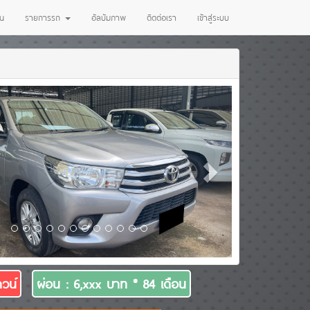
่น
รายการรถ
อัลบัมภาพ
ติดต่อเรา
เข้าสู่ระบบ
วน์
ผ่อน : 6,xxx บาท * 84 เดือน