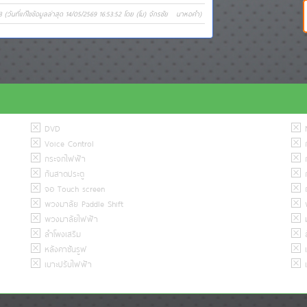
3 (วันที่แก้ไขข้อมูลล่าสุด 14/05/2569 16:53:52 โดย (โม) จักรชัย นาหอคำ)
DVD
N
Voice Control
ก
กระจกไฟฟ้า
ก
กันสาดประตู
ก
จอ Touch screen
ถ
พวงมาลัย Paddle Shift
พ
พวงมาลัยไฟฟ้า
ม
ลำโพงเสริม
ล
หลังคาซันรูฟ
เ
เบาะปรับไฟฟ้า
แ