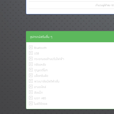
จำนวนผู้เข้าชม 10
อุปกรณ์เสริมอื่น ๆ
Bluetooth
USB
กระจกมองข้างปรับไฟฟ้า
กล้องหลัง
กุญแจรีโมท
บล็อคขันล้อ
พวงมาลัยมัลติฟังชั่น
ยางอะไหล่
ล้อแม็ก
เบรก ABS
ไมล์ดิจิตอล