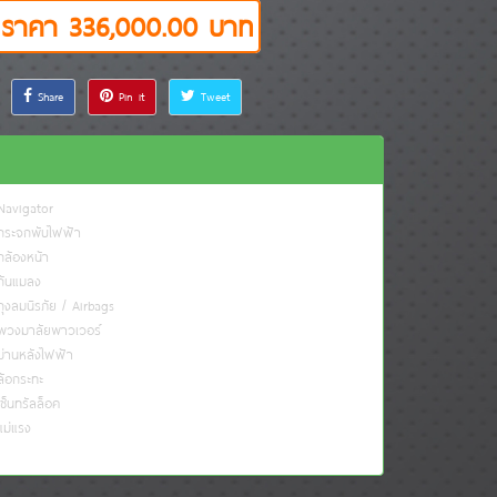
ราคา 336,000.00 บาท
Share
Pin it
Tweet
avigator
ระจกพับไฟฟ้า
ล้องหน้า
ันแมลง
ุงลมนิรภัย / Airbags
วงมาลัยพาวเวอร์
่านหลังไฟฟ้า
้อกระทะ
ซ็นทรัลล็อค
ม่แรง