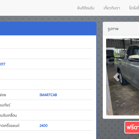
ยินดีต้อนรับ
เกี่ยวกับเรา
โปรโมชั
รูปภาพ
017
นย่อย
SMARTCAB
บบเกียร์
บบขับเคลื่อน
าดเครื่องยนต์
2400
ฟรีดา