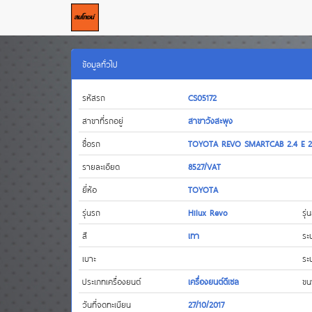
ข้อมูลทั่วไป
รหัสรถ
CS05172
สาขาที่รถอยู่
สาขาวังสะพุง
ชื่อรถ
TOYOTA REVO SMARTCAB 2.4 E 2
รายละเอียด
8527/VAT
ยี่ห้อ
TOYOTA
รุ่นรถ
Hilux Revo
รุ่
สี
เทา
ระ
เบาะ
ระ
ประเภทเครื่องยนต์
เครื่องยนต์ดีเซล
ขน
วันที่จดทะเบียน
27/10/2017